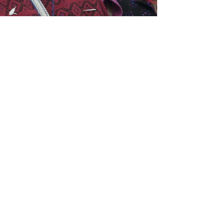
SUSCRIBETE A NUESTRO BOLETÍN PARA TENER
NOTCIAS DE FUNCIONES Y LA CAMPAÑA.
Nombre
País
Apellido